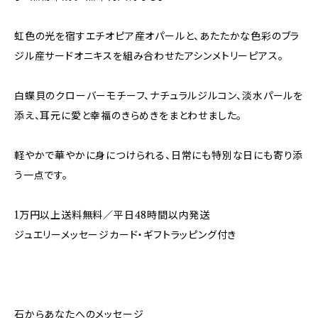
虹色の光を宿すエチオピア産オパールと、あたたかな色彩のブラ
ジル産サードオニキスを組み合わせたアシンメトリーピアス。
白蝶貝のクローバーモチーフ、ナチュラルジルコン、淡水パールを
添え、耳元に愛と幸福のきらめきをまとわせました。
軽やかで華やかに身につけられる、日常にも特別な日にも寄り添
う一点です。
1万円以上送料無料／平日48時間以内発送
ジュエリーメッセージカード・ギフトラッピング付き
石からあなたへのメッセージ