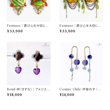
Farmuse｜遊び心を大切に｜
Farmuse｜遊び心を大切に｜
天然石ベジピアス アスパラガ
天然石ベジピアス スナップエ
¥33,000
¥33,000
ス＆キャロット｜一点物ピアス｜
ンドウ＆イエローコーン｜一点
AQUARYLIS
物ピアス｜AQUARYLIS
Bond・絆（きずな）｜アメジスト
Cosmic Chile・宇宙の子｜デ
ハートシェイプピアス（サージカ
ュモルチェライト ピアス（チタン
¥18,000
¥14,000
ルステンレス）｜AQUARYLIS
／約6.7cm）｜AQUARYLIS