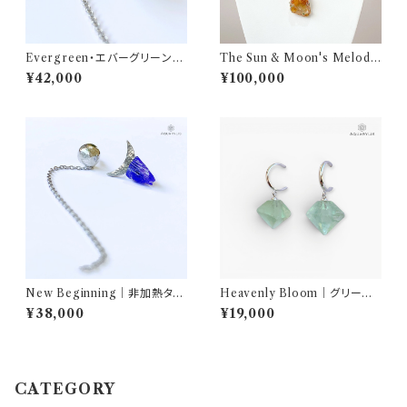
Evergreen・エバーグリーン｜
The Sun & Moon's Melod
グリーンガーネット＆月のピラミ
y・太陽と月の調べ｜イエローバ
¥42,000
¥100,000
ッド ピアス（Silver925）｜AQ
ライト ネックレス（K14GFワイ
UARYLIS
ヤー／ムーンチェーン50＋10c
m）｜AQUARYLIS
New Beginning｜非加熱タン
Heavenly Bloom｜グリーン
ザナイト ムーンピアス（Silver9
フローライト フープピアス（シル
¥38,000
¥19,000
25）｜AQUARYLIS
バーメッキ）｜AQUARYLIS
CATEGORY