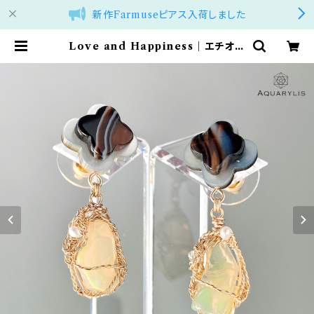
新作Farmuseピアス入荷しました
Love and Happiness｜エチオピ
アオパール＆サードオニキス アシンメ
トリーピアス｜AQUARYLIS | アク
アリリス