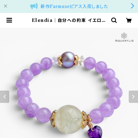
新作Farmuseピアス入荷しました
Elendia｜自分への約束 イエロー
クォーツ・南洋真珠・アメジスト ブレ
スレット｜AQUARYLIS | アクアリ
リス