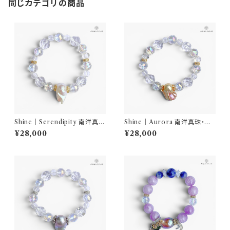
同じカテゴリの商品
Shine｜Serendipity 南洋真
Shine｜Aurora 南洋真珠・水
珠・水晶 ブレスレット｜AQUA
晶 ブレスレット｜AQUARYLI
¥28,000
¥28,000
RYLIS
S