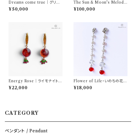
Dreams come true｜グリー
The Sun & Moon's Melod
ンアポフィライト ペンダントトッ
y・太陽と月の調べ｜イエローバ
¥50,000
¥100,000
プ（K14GF）｜AQUARYLIS
ライト ネックレス（K14GFワイ
ヤー／ムーンチェーン50＋10c
m）｜AQUARYLIS
Energy Rose｜ライモナイトイ
Flower of Life・いのちの花｜
ンクォーツ ピアス（ステンレス）
レッドアンバー ピアス（Silver9
¥22,000
¥18,000
｜AQUARYLIS
25／約6.6cm）｜AQUARYLI
S
CATEGORY
ペンダント / Pendant