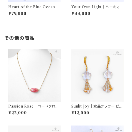
Heart of the Blue Ocean｜
Your Own Light｜ハーキマー
南洋真珠とディモルチェライト
ダイヤモンド・アマゾナイト ブレ
¥79,000
¥33,000
ブレスレット｜AQUARYLIS
スレット｜AQUARYLIS
その他の商品
Passion Rose｜ロードクロサ
Sunlit Joy｜水晶フラワー ピア
イト ネックレス｜AQUARYLI
ス（14Kゴールドフィルド／ステ
¥22,000
¥12,000
S
ンレス）｜AQUARYLIS