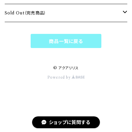
ブルー / Blue
Sold Out（完売商品）
パープル / Purple
Sold Outペンダント
商品一覧に戻る
ホワイト & クリア / White & Clear
Sold Outブレスレット
マルチカラー / Multi Color
Sold Outピアス・イヤリング
© アクアリリス
Powered by
Sold Outリング・ブローチ
Sold Outチェーン
お客様専用
ショップに質問する