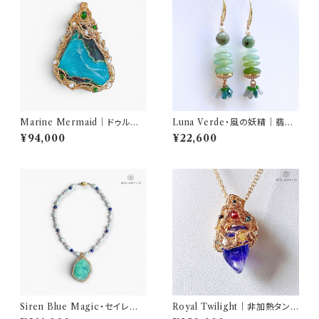
Marine Mermaid｜ドゥルー
Luna Verde・風の妖精｜翡翠
ジークリソコラ＆アズライト ペン
＆グリーンオパール ピアス（K14
¥94,000
¥22,600
ダント（K14GF）｜AQUARYLI
GF）｜AQUARYLIS
S
Siren Blue Magic・セイレー
Royal Twilight｜非加熱タン
ンブルーの魔法｜ブルーアラゴ
ザナイト ペンダント（14Kゴール