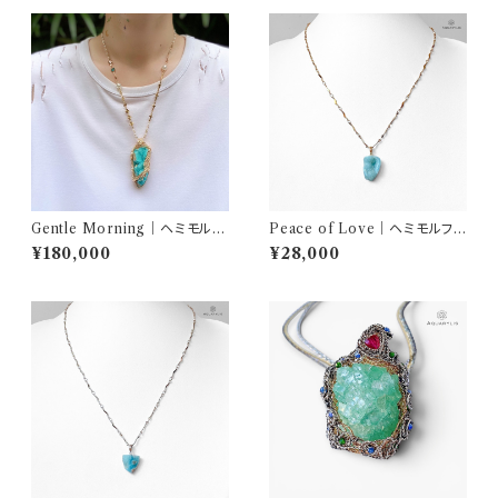
Gentle Morning｜ヘミモルフ
Peace of Love｜ヘミモルファ
ァイト 天使の羽ネックレス（K14
イト ネックレス｜AQUARYLI
¥180,000
¥28,000
ゴールドフィルド）｜AQUARY
S
LIS