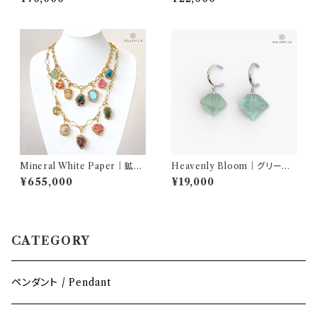
4ゴールドフィルド）｜AQUARY
14gf／サージカルステンレス）
LIS
｜AQUARYLIS
Mineral White Paper｜鉱物
Heavenly Bloom｜グリーン
白書 ネックレスセット（12種天然
フローライト フープピアス（シル
¥655,000
¥19,000
石／2本チェーン）｜AQUARY
バーメッキ）｜AQUARYLIS
LIS
CATEGORY
ペンダント / Pendant