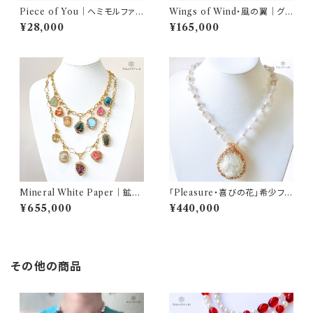
Piece of You｜ヘミモルファイ
Wings of Wind・風の翼｜グリ
ト ネックレス｜AQUARYLIS
ーンアポフィライト ネックレス
¥28,000
¥165,000
（純銀×K14GF／60cm）｜AQ
UARYLIS
Mineral White Paper｜鉱物
「Pleasure・喜びの花」希少フラ
白書 ネックレスセット（12種天然
ワーグリーンアポフィライトネッ
¥655,000
¥440,000
石／2本チェーン）｜AQUARY
クレス
LIS
その他の商品