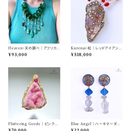
Heaven・天の調べ｜アフリカン
Kurenai・紅｜レッドアイアンク
クリソプレーズ ネックレス（ヴィ
ォーツ 二連ネックレス（純銀／K
¥93,000
¥518,000
ンテージチェーン／53–62cm）
14gf）｜AQUARYLIS
｜AQUARYLIS
Fluttering Geode｜ピンクコ
Blue Angel｜ハーキマーダイ
バルトカルサイト ペンダント（K1
ヤモンド＆天使ガラス ピアス（K
¥70,000
¥22,000