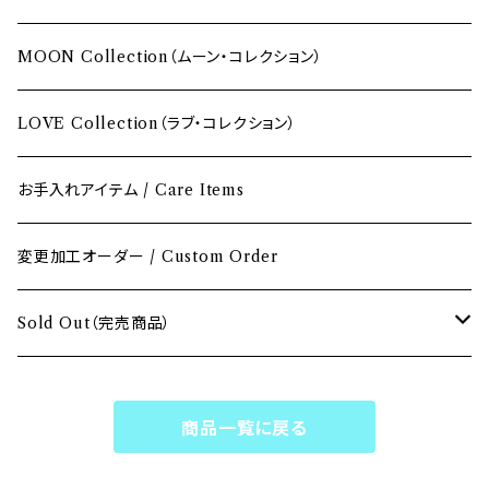
ピンク / Pink
MOON Collection（ムーン・コレクション）
イエロー / Yellow
LOVE Collection（ラブ・コレクション）
オレンジ / Orange
お手入れアイテム / Care Items
グリーン / Green
変更加工オーダー / Custom Order
ブルー / Blue
Sold Out（完売商品）
パープル / Purple
Sold Outペンダント
商品一覧に戻る
ホワイト & クリア / White & Clear
Sold Outブレスレット