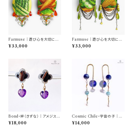
Farmuse｜遊び心を大切に｜
Farmuse｜遊び心を大切に｜
天然石ベジピアス アスパラガ
天然石ベジピアス スナップエ
¥33,000
¥33,000
ス＆キャロット｜一点物ピアス｜
ンドウ＆イエローコーン｜一点
AQUARYLIS
物ピアス｜AQUARYLIS
Bond・絆（きずな）｜アメジスト
Cosmic Chile・宇宙の子｜デ
ハートシェイプピアス（サージカ
ュモルチェライト ピアス（チタン
¥18,000
¥14,000
ルステンレス）｜AQUARYLIS
／約6.7cm）｜AQUARYLIS