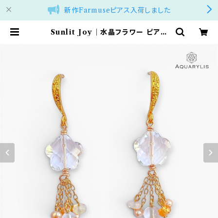
新作Farmuseピアス入荷しました
Sunlit Joy｜水晶フラワー ピアス
（14Kゴールドフィルド／ステンレス）
｜AQUARYLIS | アクアリリス