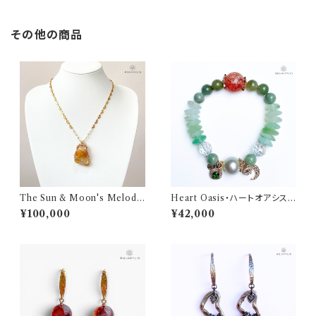
その他の商品
The Sun & Moon's Melod
Heart Oasis・ハートオアシス
y・太陽と月の調べ｜イエローバ
｜グリーンオパール＆翡翠 ブレ
¥100,000
¥42,000
ライト ネックレス（K14GFワイ
スレット（南洋真珠／Silver Gol
ヤー／ムーンチェーン50＋10c
d plated）｜AQUARYLIS
m）｜AQUARYLIS