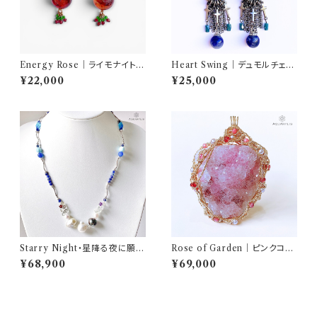
Energy Rose｜ライモナイトイ
Heart Swing｜デュモルチェラ
ンクォーツ ピアス（ステンレス）
イト ハートピアス（Silver925）
¥22,000
¥25,000
｜AQUARYLIS
｜AQUARYLIS
Starry Night・星降る夜に願い
Rose of Garden｜ピンクコバ
をかけて｜天体ネックレス（Silv
ルトカルサイト on クォーツ ペン
¥68,900
¥69,000
er／57cm＋10cm）｜AQUA
ダント（K14ゴールドフィルド）｜
RYLIS
AQUARYLIS