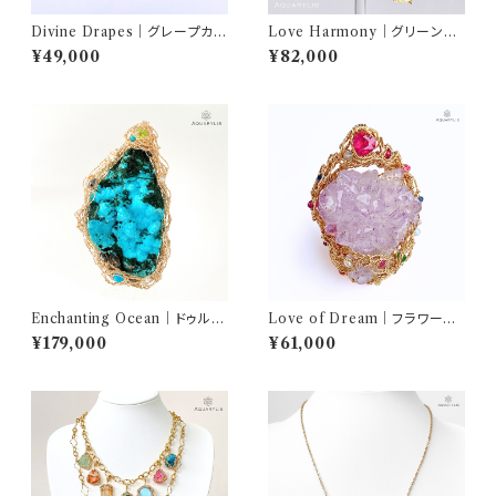
Divine Drapes｜グレープカル
Love Harmony｜グリーンア
セドニー ペンダント（K14ゴール
ポフィライト＆スティルバイト ア
¥49,000
¥82,000
ドフィルド）｜AQUARYLIS
シンメトリーピアス（K14GF）｜
AQUARYLIS
Enchanting Ocean｜ドゥルー
Love of Dream｜フラワーア
ジークリソコラ＆マラカイト ペン
メジスト ペンダントトップ（K14
¥179,000
¥61,000
ダント（K14ゴールドフィルド）｜
GF）｜AQUARYLIS
AQUARYLIS