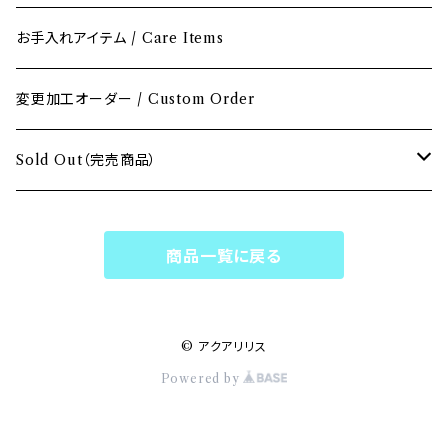
オレンジ / Orange
お手入れアイテム / Care Items
グリーン / Green
変更加工オーダー / Custom Order
ブルー / Blue
Sold Out（完売商品）
パープル / Purple
Sold Outペンダント
商品一覧に戻る
ホワイト & クリア / White & Clear
Sold Outブレスレット
マルチカラー / Multi Color
Sold Outピアス・イヤリング
© アクアリリス
Powered by
Sold Outリング・ブローチ