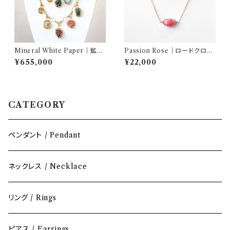
Mineral White Paper｜鉱物
Passion Rose｜ロードクロサ
白書 ネックレスセット（12種天然
イト ネックレス｜AQUARYLI
¥655,000
¥22,000
石／2本チェーン）｜AQUARY
S
LIS
CATEGORY
ペンダント / Pendant
ネックレス / Necklace
リング / Rings
ピアス / Earrings