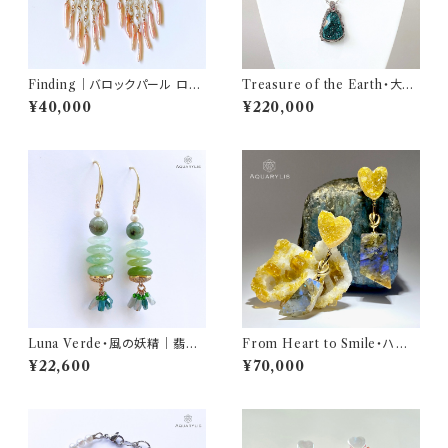
Finding｜バロックパール ロン
Treasure of the Earth・大地
グピアス（ステンレス／K14ゴー
の秘宝｜ダイオプテーズ ネック
¥40,000
¥220,000
ルドフィルド）｜AQUARYLIS
レス（純銀いぶし／60＋10cm）
｜AQUARYLIS
Luna Verde・風の妖精｜翡翠
From Heart to Smile・ハート
＆グリーンオパール ピアス（K14
から笑顔に｜バライト＆ラブラド
¥22,600
¥70,000
GF）｜AQUARYLIS
ライト 原石ピアス（左右アシンメ
トリー／6.5cm・6.0cm）｜AQ
UARYLIS