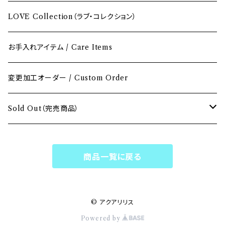
イエロー / Yellow
LOVE Collection（ラブ・コレクション）
オレンジ / Orange
お手入れアイテム / Care Items
グリーン / Green
変更加工オーダー / Custom Order
ブルー / Blue
Sold Out（完売商品）
パープル / Purple
Sold Outペンダント
商品一覧に戻る
ホワイト & クリア / White & Clear
Sold Outブレスレット
マルチカラー / Multi Color
Sold Outピアス・イヤリング
© アクアリリス
Powered by