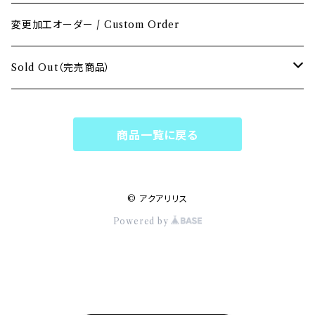
グリーン / Green
変更加工オーダー / Custom Order
ブルー / Blue
Sold Out（完売商品）
パープル / Purple
Sold Outペンダント
商品一覧に戻る
ホワイト & クリア / White & Clear
Sold Outブレスレット
マルチカラー / Multi Color
Sold Outピアス・イヤリング
© アクアリリス
Powered by
Sold Outリング・ブローチ
Sold Outチェーン