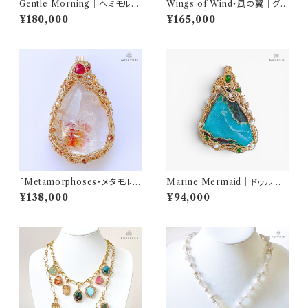
Gentle Morning｜ヘミモルフ
Wings of Wind・風の翼｜グリ
ァイト 天使の羽ネックレス（K14
ーンアポフィライト ネックレス
¥180,000
¥165,000
ゴールドフィルド）｜AQUARY
（純銀×K14GF／60cm）｜AQ
LIS
UARYLIS
「Metamorphoses・メタモルフ
Marine Mermaid｜ドゥルー
ォーゼス」虹入りヘマトイドイン
ジークリソコラ＆アズライト ペン
¥138,000
¥94,000
クォーツペンダント
ダント（K14GF）｜AQUARYLI
S