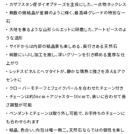
• カザフスタン産ダイオプテーズを主役にした、一点物ネックレス
• 無数の微結晶が星屑のように輝く、最高峰グレードの特別な一
石
• 大地を象るような山形シルエットに研磨した、アートピースのよ
うな造形
• サイドからは内部の結晶景も楽しめる、奥行きある天然石
• 純銀にいぶし加工を施し、深いグリーンを引き締める重厚な仕
上がり
• レッドスピネルとヘマタイトが、静かな情熱と強さを添えるアク
セントに
• クローバーモチーフとフェイクパールを合わせたチェーン付き
• チェーンは約56cm＋アジャスター10cmで、装いに合わせて長
さ調整が可能
• ペンダントとチェーンは取り外し可能で、お手持ちのチェーンに
も合わせられます
• 結晶、色合い、内包は唯一無二。天然石ならではの個性を楽し