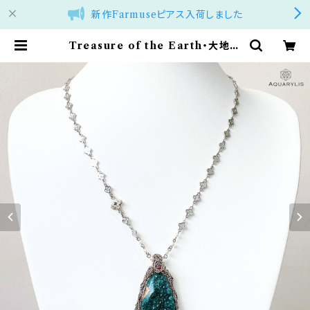
新作Farmuseピアス入荷しました
Treasure of the Earth・大地の
秘宝｜ダイオプテーズ ネックレス（純
銀いぶし／60＋10cm）｜AQUARY
LIS | アクアリリス