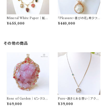
Mineral White Paper｜鉱物
「Pleasure・喜びの花」希少フラ
白書 ネックレスセット（12種天然
ワーグリーンアポフィライトネッ
¥655,000
¥440,000
石／2本チェーン）｜AQUARY
クレス
LIS
その他の商品
Rose of Garden｜ピンクコバ
Pure・透きとおる想い｜アクア
ルトカルサイト on クォーツ ペン
マリン ネックレス（Silver×K14
¥69,000
¥39,000
ダント（K14ゴールドフィルド）｜
GF／50cm＋10cm）｜AQUA