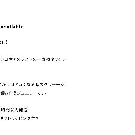
 available
なし】
キシコ産アメジストの一点物ネックレ
向かうほど深くなる紫のグラデーショ
響き合うジュエリーです。
8時間以内発送
ギフトラッピング付き