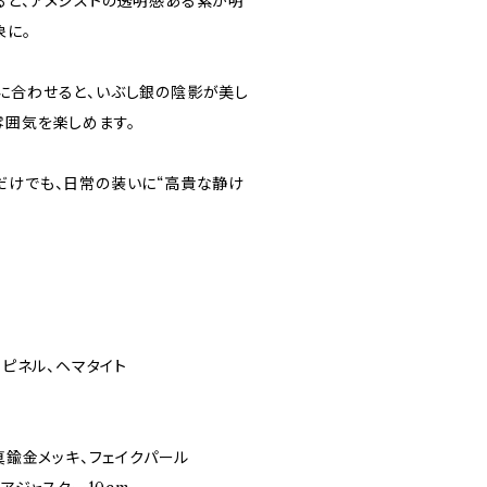
ると、アメジストの透明感ある紫が明
象に。
に合わせると、いぶし銀の陰影が美し
雰囲気を楽しめます。
だけでも、日常の装いに“高貴な静け
スピネル、ヘマタイト
、真鍮金メッキ、フェイクパール