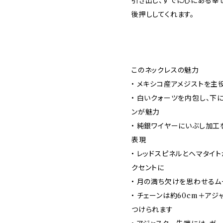
引き出し、すでに心にある幸
後押ししてくれます。
このネックレスの魅力
• メキシコ産アメジストを主
• 白いクォーツを内包し、下
ンが魅力
• 純銀ワイヤーにいぶし加工
表現
• レッドスピネルとヘマタイ
クセントに
• 月の満ち欠けを思わせるム
• チェーンは約60cm＋アジ
つけられます