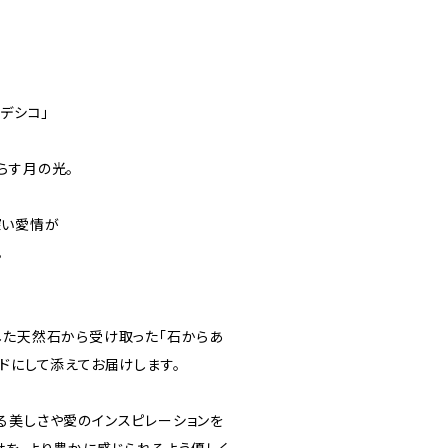
トナデシコ」
らす月の光。
深い愛情が
。
した天然石から受け取った「石からあ
ドにして添えてお届けします。
る美しさや愛のインスピレーションを